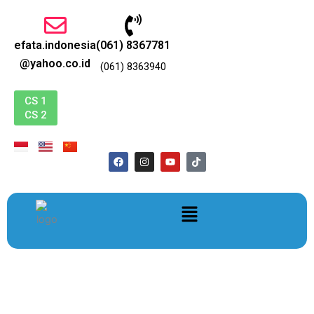
跳
至
内
efata.indonesia
(061) 8367781
容
@yahoo.co.id
(061) 8363940
CS 1
CS 2
F
I
Y
T
a
n
o
i
c
s
u
k
e
t
t
t
b
a
u
o
菜
o
g
b
k
o
r
e
单
k
a
m