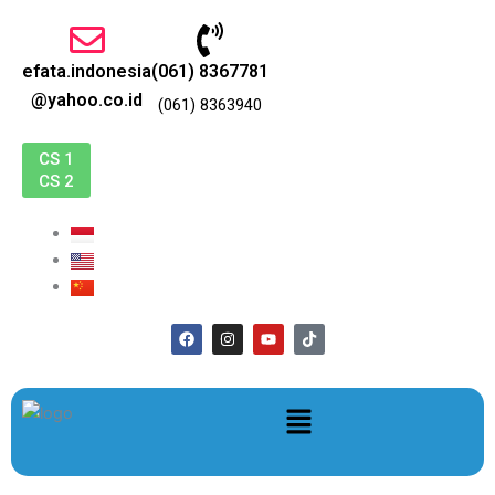
跳
至
内
efata.indonesia
(061) 8367781
容
@yahoo.co.id
(061) 8363940
CS 1
CS 2
F
I
Y
T
a
n
o
i
c
s
u
k
e
t
t
t
b
a
u
o
菜
o
g
b
k
o
r
e
单
k
a
m