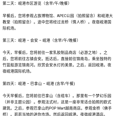
第二天：岘港市区游览（含早/午/晚餐）
早餐后，您将参观占族博物馆、APEC公园（拍照留念）和岘港大
教堂（拍照留念）。途中您将经过龙桥（情人桥）。夜宿岘港国
际机场。
第三天：岘港 – 会安 – 岘港（含早/午/晚餐）
今天，早餐后，您将前往一家乳胶制品商店（必游之地）。之
后，您将前往古镇会安。抵达后，直接前往锦南岛，乘坐独特的
竹篮船游览锦南河。欣赏会安水灯的美景。之后，返回岘港。夜
宿岘港国际机场。
第四天：岘港 – 巴拿山 – 岘港 (含早/午餐)
今天早餐后，您将前往巴拿山（含缆车）。那里有一个梦幻乐园
（并非主题公园）。参观法式村，这是一座非常适合拍照的欧式
建筑。之后，参观巴拿山的POP Mart越南商店。参观金桥（佛手
桥）。逛逛当地的迷你市场。然后返回岘港。夜宿岘港酒店。