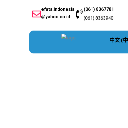
跳
efata.indonesia
(061) 8367781
至
@yahoo.co.id
内
(061) 8363940
容
中文 (中